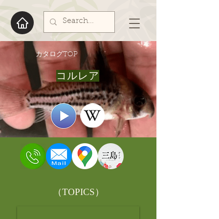
​カタログTOP
コルレア
​（TOPICS）