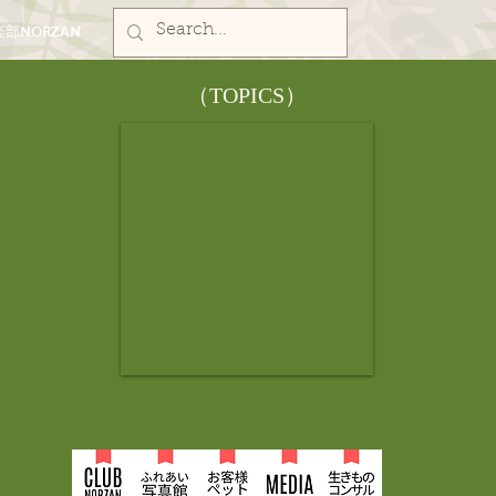
部NORZAN
​（TOPICS）