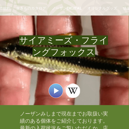
売規約
生きものカタログ
ノーザンDIGITAL
オリジナルグッズ
倶楽
サイアミーズ・フライ
ングフォックス
ノーザンみしまで現在までお取扱い実
績のある個体をご紹介しております。​
最新の入荷状況をご覧いただくか、店