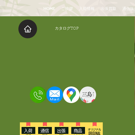
HOME
ご挨拶
入荷情報
出張買取
通信販
​カタログTOP