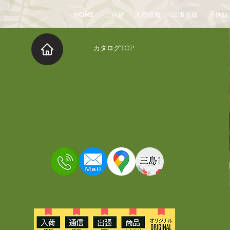
HOME
ご挨拶
入荷情報
出張買取
通信販
​カタログTOP