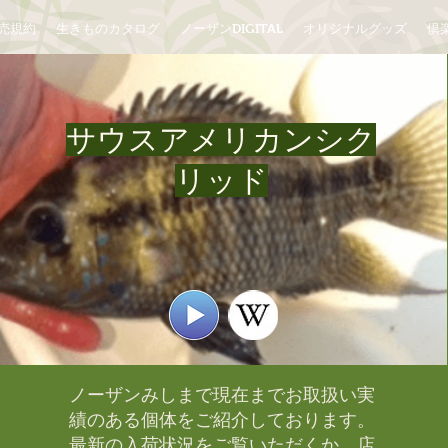
売規約
生きものカタログ
ノーザンDIGITAL
オリジナルグッズ
倶楽
サウスアメリカンシク
リッド
ノーザンみしまで現在までお取扱い実
績のある個体をご紹介しております。​
最新の入荷状況をご覧いただくか、店