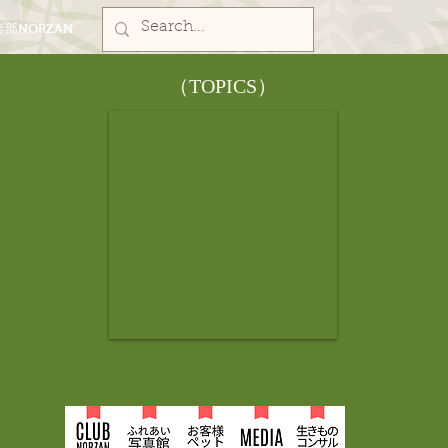
部NORZAN
​（TOPICS）