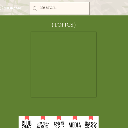
部NORZAN
​（TOPICS）