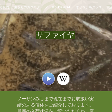
売規約
生きものカタログ
ノーザンDIGITAL
オリジナルグッズ
倶楽
サファイヤ
ノーザンみしまで現在までお取扱い実
績のある個体をご紹介しております。​
最新の入荷状況をご覧いただくか、店