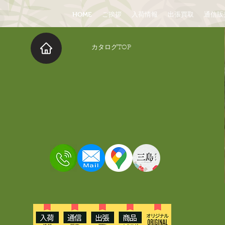
HOME
ご挨拶
入荷情報
出張買取
通信販
​カタログTOP