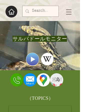
​カタログTOP
サルバドールモニター
​（TOPICS）