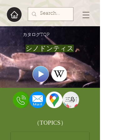
​カタログTOP
シノドンティス
​（TOPICS）