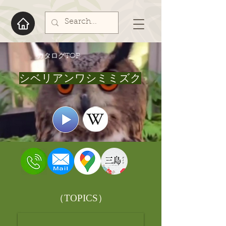
​カタログTOP
シベリアンワシミミズク
​（TOPICS）