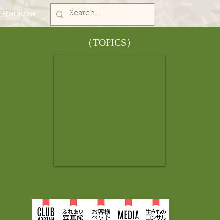
部NORZAN
​（TOPICS）