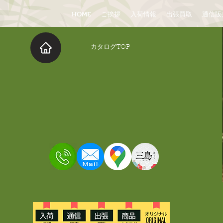
HOME
ご挨拶
入荷情報
出張買取
通信販
​カタログTOP