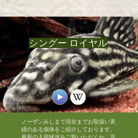
売規約
生きものカタログ
ノーザンDIGITAL
オリジナルグッズ
倶楽
シングー ロイヤル
ノーザンみしまで現在までお取扱い実
績のある個体をご紹介しております。​
最新の入荷状況をご覧いただくか、店