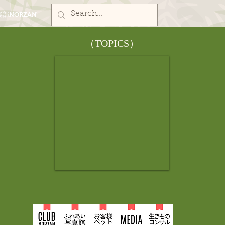
部NORZAN
​（TOPICS）