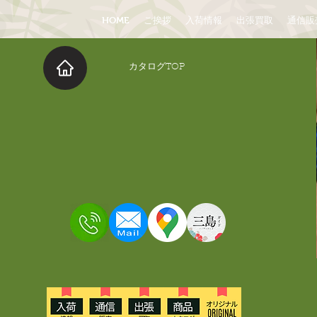
HOME
ご挨拶
入荷情報
出張買取
通信販
​カタログTOP