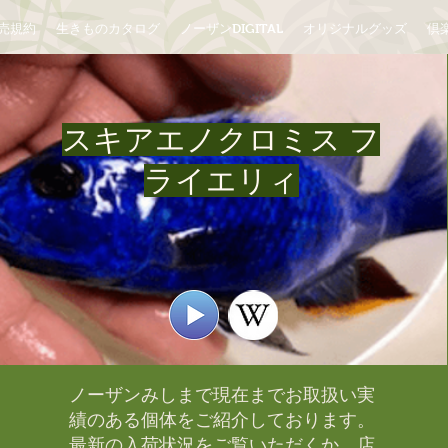
売規約
生きものカタログ
ノーザンDIGITAL
オリジナルグッズ
倶楽
スキアエノクロミス フ
ライエリィ
ノーザンみしまで現在までお取扱い実
績のある個体をご紹介しております。​
最新の入荷状況をご覧いただくか、店