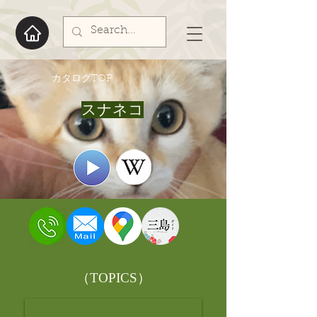
​カタログTOP
スナネコ
​（TOPICS）