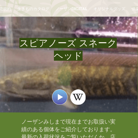
売規約
生きものカタログ
ノーザンDIGITAL
オリジナルグッズ
倶楽
スピアノーズ スネーク
ヘッド
ノーザンみしまで現在までお取扱い実
績のある個体をご紹介しております。​
最新の入荷状況をご覧いただくか、店