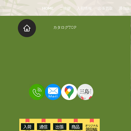
HOME
ご挨拶
入荷情報
出張買取
通信販
​カタログTOP