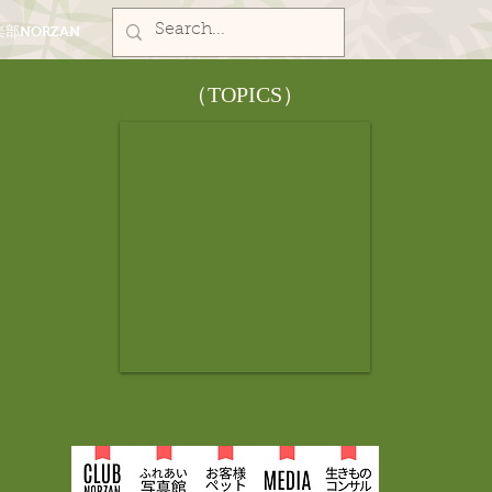
部NORZAN
​（TOPICS）