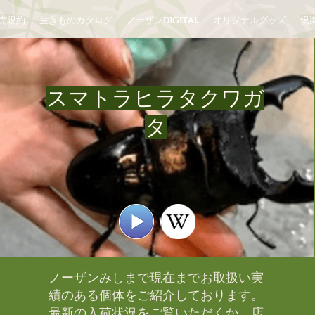
売規約
生きものカタログ
ノーザンDIGITAL
オリジナルグッズ
倶楽
スマトラヒラタクワガ
タ
ノーザンみしまで現在までお取扱い実
績のある個体をご紹介しております。​
最新の入荷状況をご覧いただくか、店