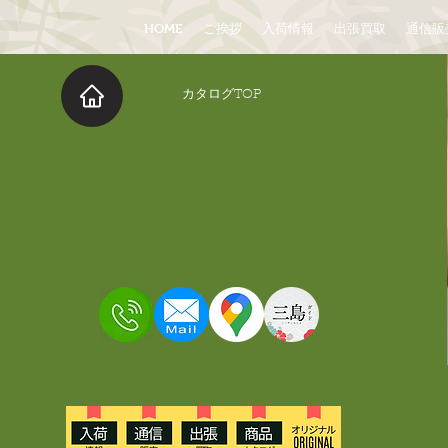
HOME
ご挨拶
入荷情報
出張買取
通信販
​カタログTOP