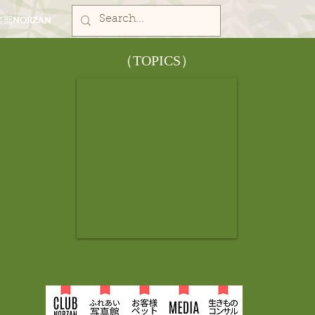
部NORZAN
​（TOPICS）