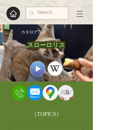
​カタログTOP
スローロリス
​（TOPICS）