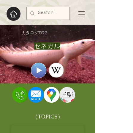
​カタログTOP
セネガル
​（TOPICS）