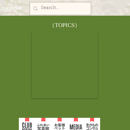
部NORZAN
​（TOPICS）