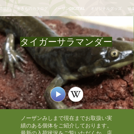
売規約
生きものカタログ
ノーザンDIGITAL
オリジナルグッズ
倶楽
タイガーサラマンダー
ノーザンみしまで現在までお取扱い実
績のある個体をご紹介しております。​
最新の入荷状況をご覧いただくか、店