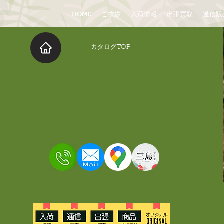
HOME
ご挨拶
入荷情報
出張買取
通信販
​カタログTOP