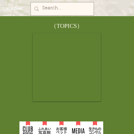
部NORZAN
​（TOPICS）