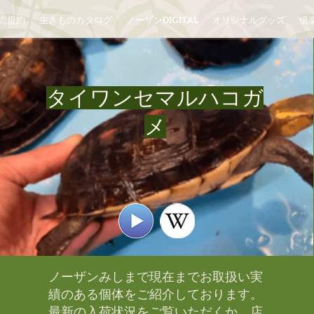
売規約
生きものカタログ
ノーザンDIGITAL
オリジナルグッズ
倶楽
タイワンセマルハコガ
メ
ノーザンみしまで現在までお取扱い実
績のある個体をご紹介しております。​
最新の入荷状況をご覧いただくか、店