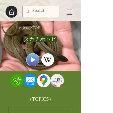
​カタログTOP
タカチホヘビ
​（TOPICS）