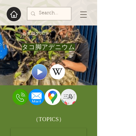
​カタログTOP
タコ脚アデニウム
​（TOPICS）