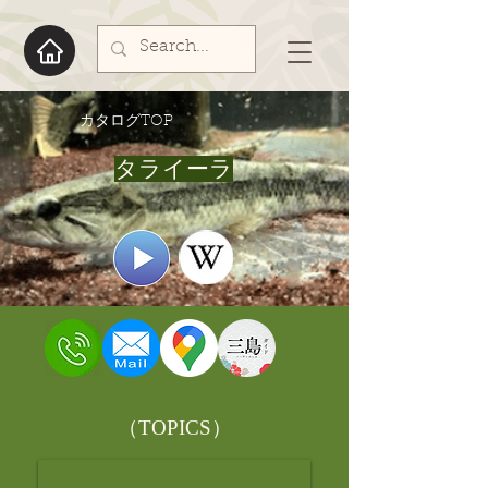
​カタログTOP
タライーラ
​（TOPICS）