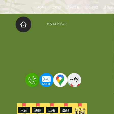
HOME
ご挨拶
入荷情報
出張買取
通信販
​カタログTOP