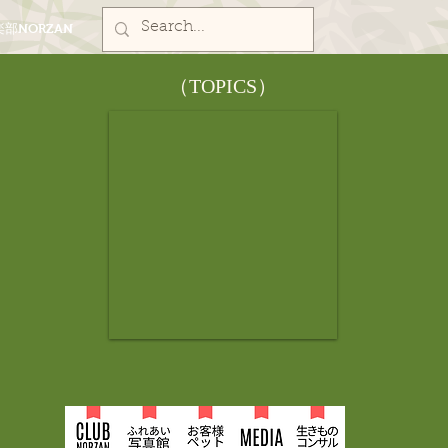
部NORZAN
​（TOPICS）