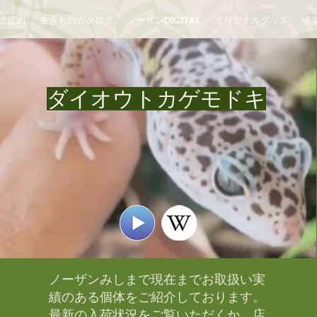
売規約
生きものカタログ
ノーザンDIGITAL
オリジナルグッズ
倶楽
ダイオウトカゲモドキ
ノーザンみしまで現在までお取扱い実
績のある個体をご紹介しております。​
最新の入荷状況をご覧いただくか、店