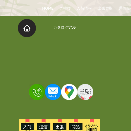
HOME
ご挨拶
入荷情報
出張買取
通信販
​カタログTOP