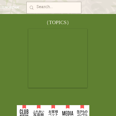
部NORZAN
​（TOPICS）