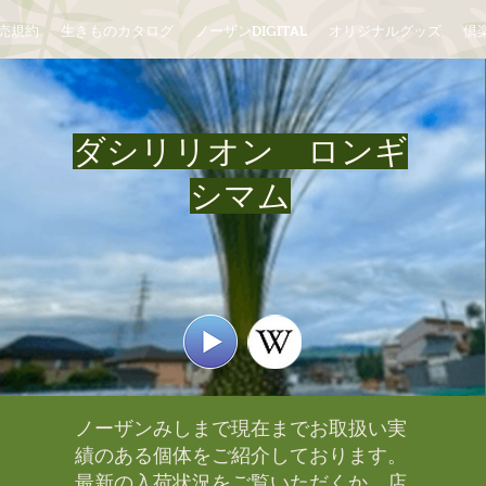
売規約
生きものカタログ
ノーザンDIGITAL
オリジナルグッズ
倶楽
ダシリリオン ロンギ
シマム
ノーザンみしまで現在までお取扱い実
績のある個体をご紹介しております。​
最新の入荷状況をご覧いただくか、店