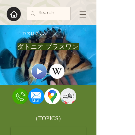
​カタログTOP
ダトニオ プラスワン
​（TOPICS）