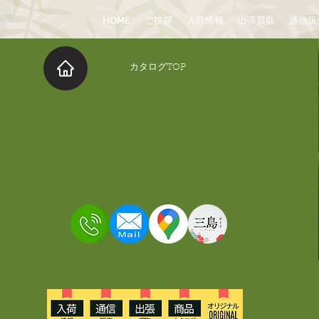
HOME
ご挨拶
入荷情報
出張買取
通信販
​カタログTOP