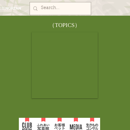
部NORZAN
​（TOPICS）