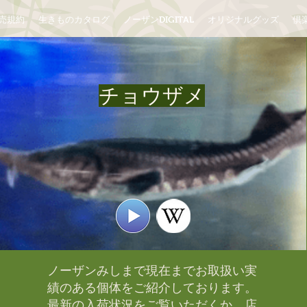
売規約
生きものカタログ
ノーザンDIGITAL
オリジナルグッズ
倶楽
チョウザメ
ノーザンみしまで現在までお取扱い実
績のある個体をご紹介しております。​
最新の入荷状況をご覧いただくか、店