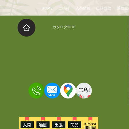
HOME
ご挨拶
入荷情報
出張買取
通信販
​カタログTOP