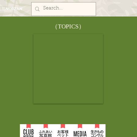
部NORZAN
​（TOPICS）