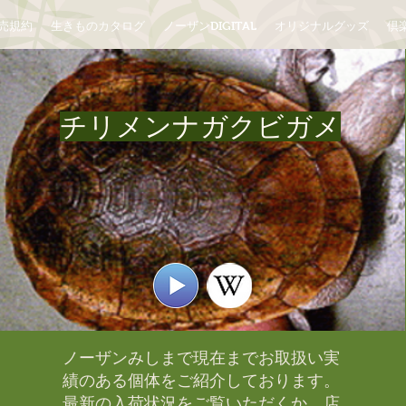
売規約
生きものカタログ
ノーザンDIGITAL
オリジナルグッズ
倶楽
チリメンナガクビガメ
ノーザンみしまで現在までお取扱い実
績のある個体をご紹介しております。​
最新の入荷状況をご覧いただくか、店