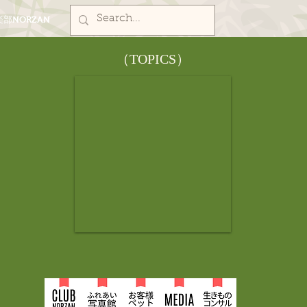
部NORZAN
​（TOPICS）