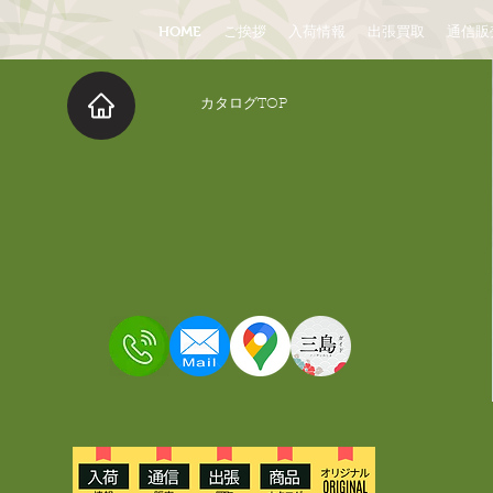
HOME
ご挨拶
入荷情報
出張買取
通信販
​カタログTOP