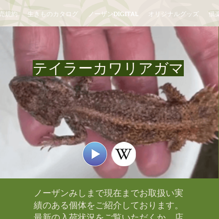
売規約
生きものカタログ
ノーザンDIGITAL
オリジナルグッズ
倶楽
テイラーカワリアガマ
ノーザンみしまで現在までお取扱い実
績のある個体をご紹介しております。​
最新の入荷状況をご覧いただくか、店