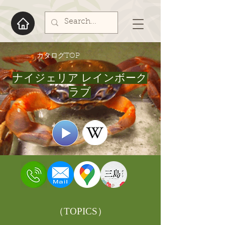
​カタログTOP
ナイジェリア レインボーク
ラブ
​（TOPICS）