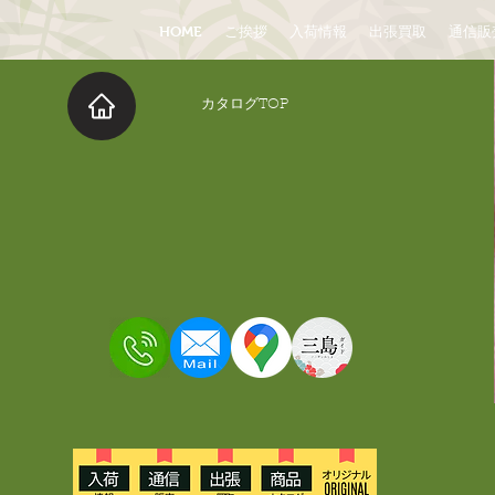
HOME
ご挨拶
入荷情報
出張買取
通信販
​カタログTOP