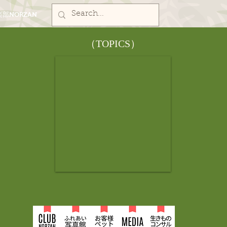
部NORZAN
​（TOPICS）