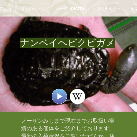
売規約
生きものカタログ
ノーザンDIGITAL
オリジナルグッズ
倶楽
ナンベイヘビクビガメ
ノーザンみしまで現在までお取扱い実
績のある個体をご紹介しております。​
最新の入荷状況をご覧いただくか、店