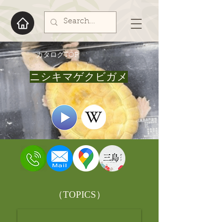
​カタログTOP
ニシキマゲクビガメ
​（TOPICS）