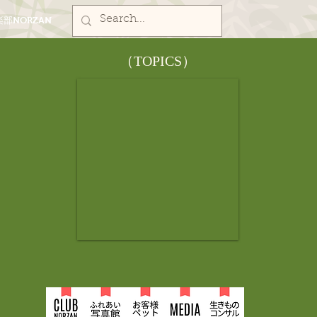
部NORZAN
​（TOPICS）