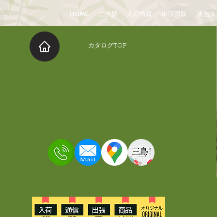
HOME
ご挨拶
入荷情報
出張買取
通信販
​カタログTOP