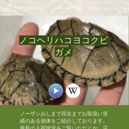
売規約
生きものカタログ
ノーザンDIGITAL
オリジナルグッズ
倶楽
ノコヘリハコヨコクビ
ガメ
ノーザンみしまで現在までお取扱い実
績のある個体をご紹介しております。​
最新の入荷状況をご覧いただくか、店