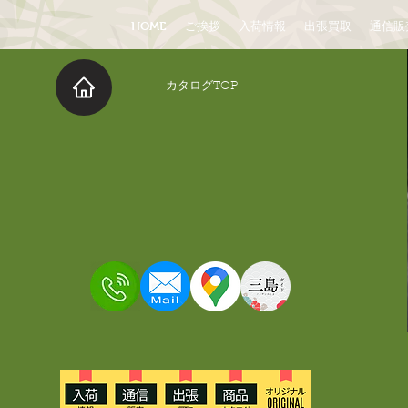
HOME
ご挨拶
入荷情報
出張買取
通信販
​カタログTOP