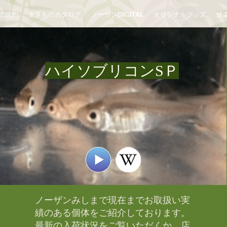
売規約
生きものカタログ
ノーザンDIGITAL
オリジナルグッズ
倶楽
ハイソブリコンSＰ
ノーザンみしまで現在までお取扱い実
績のある個体をご紹介しております。​
最新の入荷状況をご覧いただくか、店