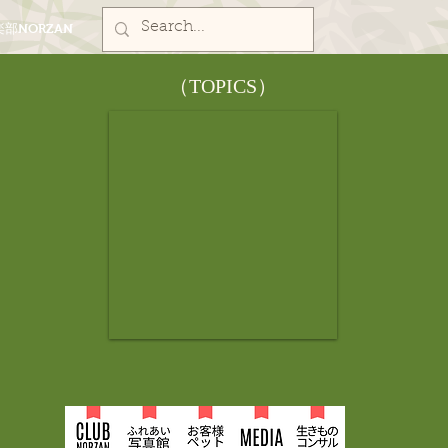
部NORZAN
​（TOPICS）