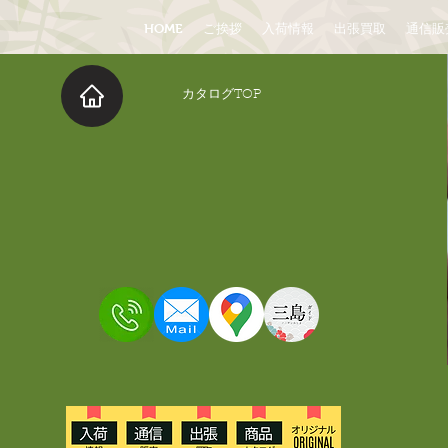
HOME
ご挨拶
入荷情報
出張買取
通信販
​カタログTOP