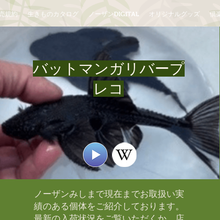
売規約
生きものカタログ
ノーザンDIGITAL
オリジナルグッズ
倶楽
バットマンガリバープ
レコ
ノーザンみしまで現在までお取扱い実
績のある個体をご紹介しております。​
最新の入荷状況をご覧いただくか、店