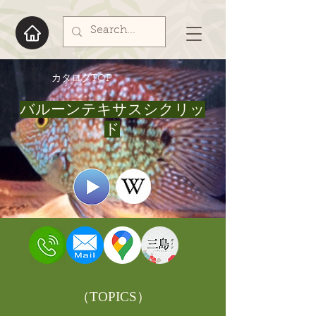
​カタログTOP
バルーンテキサスシクリッ
ド
​（TOPICS）