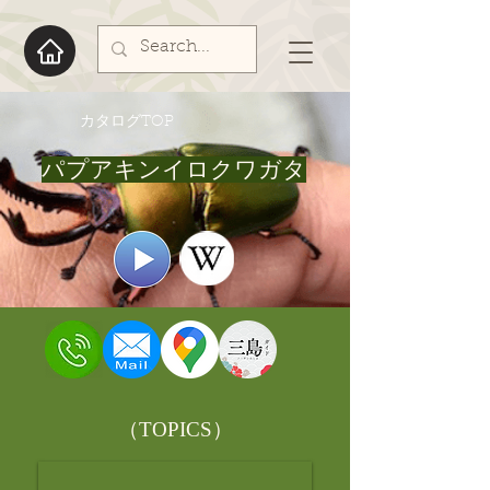
​カタログTOP
パプアキンイロクワガタ
​（TOPICS）