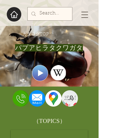
​カタログTOP
パプアヒラタクワガタ
​（TOPICS）