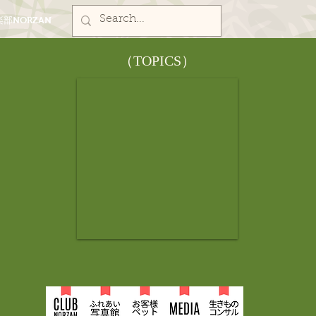
部NORZAN
​（TOPICS）