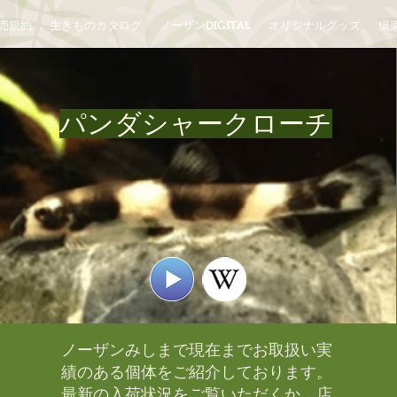
売規約
生きものカタログ
ノーザンDIGITAL
オリジナルグッズ
倶楽
パンダシャークローチ
ノーザンみしまで現在までお取扱い実
績のある個体をご紹介しております。​
最新の入荷状況をご覧いただくか、店