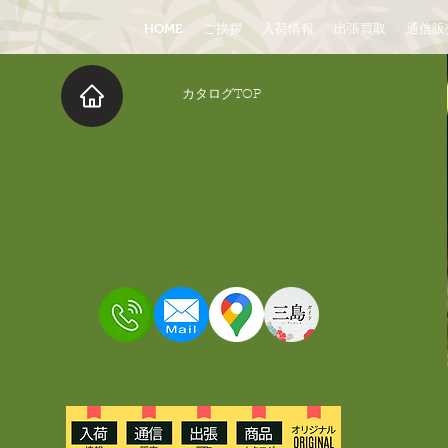
HOME
ご挨拶
入荷情報
出張買取
通信販
​カタログTOP