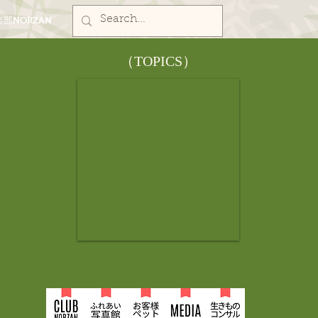
部NORZAN
​（TOPICS）