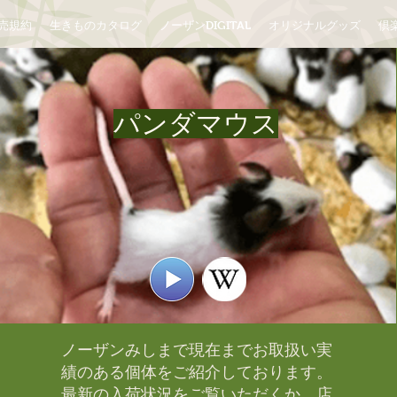
売規約
生きものカタログ
ノーザンDIGITAL
オリジナルグッズ
倶楽
パンダマウス
ノーザンみしまで現在までお取扱い実
績のある個体をご紹介しております。​
最新の入荷状況をご覧いただくか、店