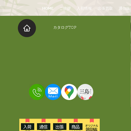
HOME
ご挨拶
入荷情報
出張買取
通信販
​カタログTOP