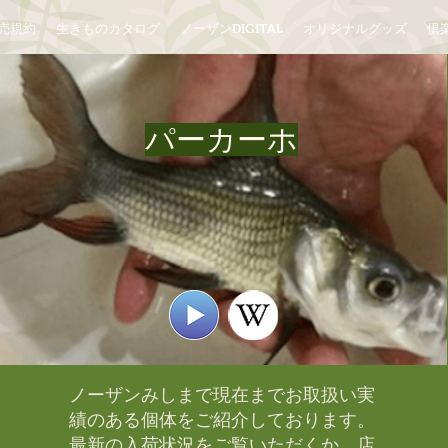
売規約
生きものカタログ
ノーザンDIGITAL
オリジナルグッズ
倶楽
パーカーホ
ノーザンみしまで現在までお取扱い実
績のある個体をご紹介しております。​
最新の入荷状況をご覧いただくか、店