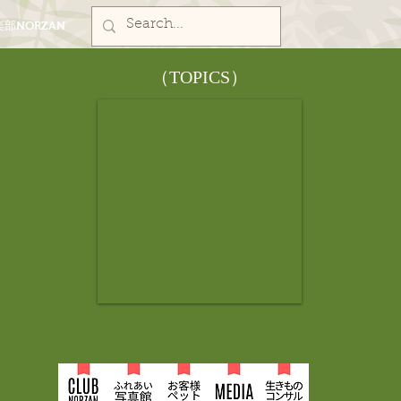
部NORZAN
​（TOPICS）