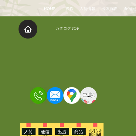
HOME
ご挨拶
入荷情報
出張買取
通信販
​カタログTOP