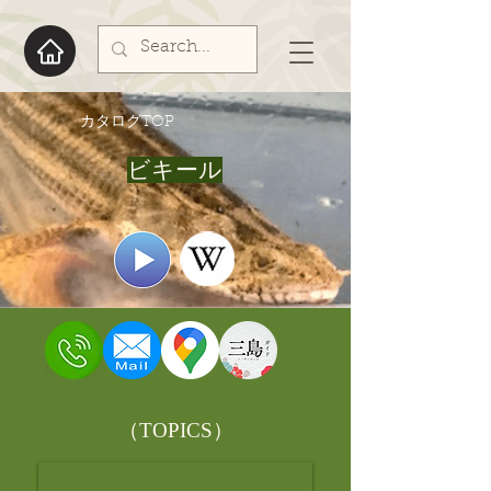
​カタログTOP
ビキール
​（TOPICS）