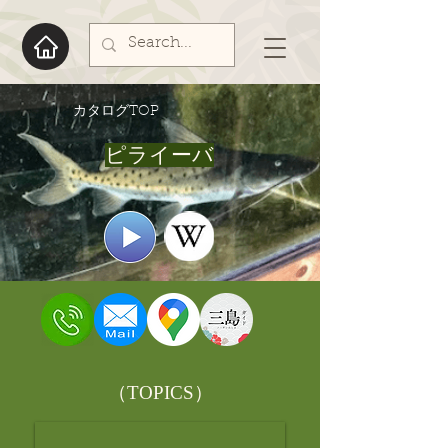
​カタログTOP
ピライーバ
​（TOPICS）