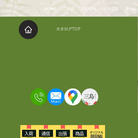
HOME
ご挨拶
入荷情報
出張買取
通信販
​カタログTOP