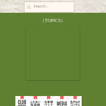
部NORZAN
​（TOPICS）