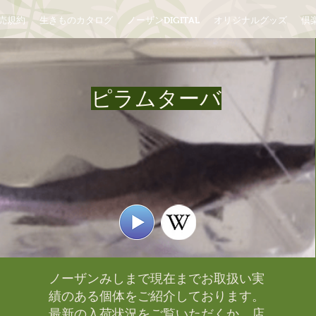
売規約
生きものカタログ
ノーザンDIGITAL
オリジナルグッズ
倶楽
ピラムターバ
ノーザンみしまで現在までお取扱い実
績のある個体をご紹介しております。​
最新の入荷状況をご覧いただくか、店