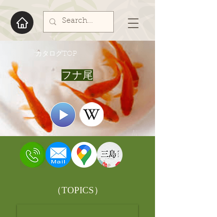
​カタログTOP
フナ尾
​（TOPICS）