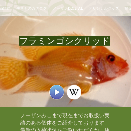
売規約
生きものカタログ
ノーザンDIGITAL
オリジナルグッズ
倶楽
フラミンゴシクリッド
ノーザンみしまで現在までお取扱い実
績のある個体をご紹介しております。​
最新の入荷状況をご覧いただくか、店