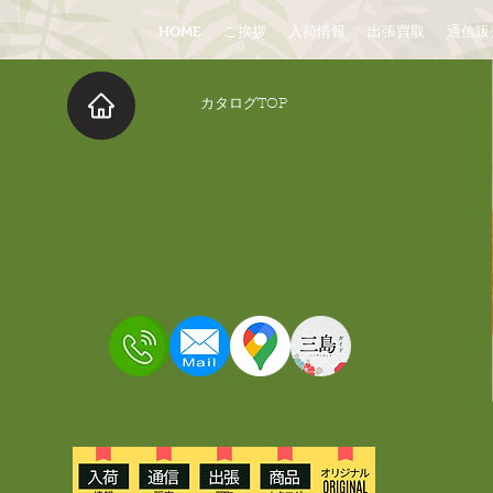
HOME
ご挨拶
入荷情報
出張買取
通信販
​カタログTOP