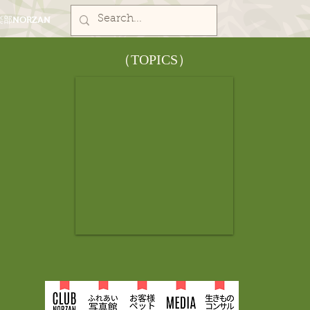
部NORZAN
​（TOPICS）