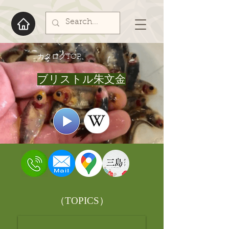
​カタログTOP
ブリストル朱文金
​（TOPICS）