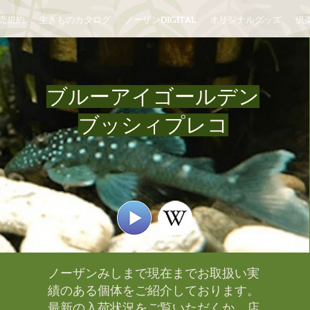
売規約
生きものカタログ
ノーザンDIGITAL
オリジナルグッズ
倶楽
ブルーアイゴールデン
ブッシィプレコ
ノーザンみしまで現在までお取扱い実
績のある個体をご紹介しております。​
最新の入荷状況をご覧いただくか、店