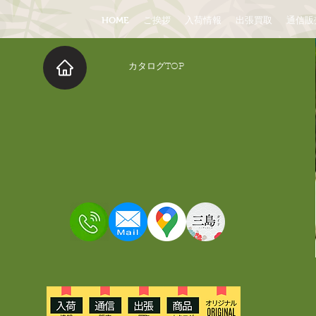
HOME
ご挨拶
入荷情報
出張買取
通信販
​カタログTOP