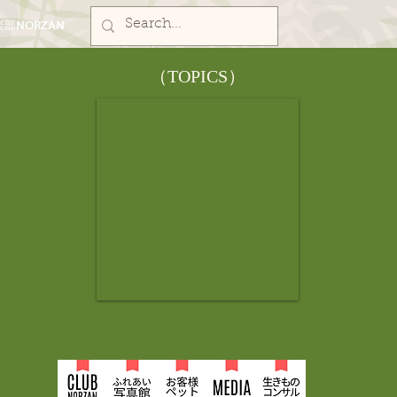
部NORZAN
​（TOPICS）