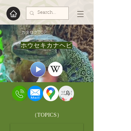
​カタログTOP
ホウセキカナヘビ
​（TOPICS）