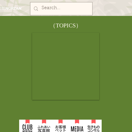
部NORZAN
​（TOPICS）