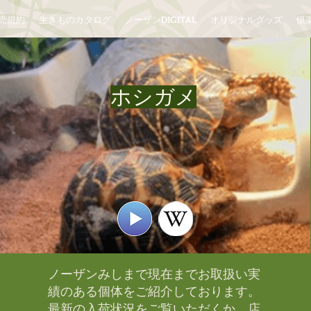
売規約
生きものカタログ
ノーザンDIGITAL
オリジナルグッズ
倶楽
ホシガメ
ノーザンみしまで現在までお取扱い実
績のある個体をご紹介しております。​
最新の入荷状況をご覧いただくか、店