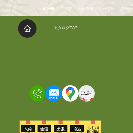
HOME
ご挨拶
入荷情報
出張買取
通信販
​カタログTOP