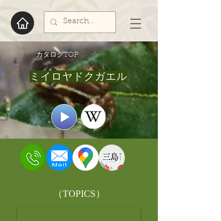
​カタログTOP
ミイロヤドクガエル
​（TOPICS）