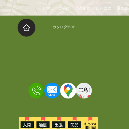
HOME
ご挨拶
入荷情報
出張買取
通信販
​カタログTOP