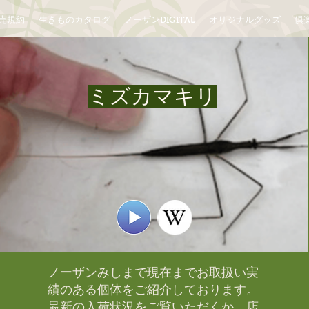
売規約
生きものカタログ
ノーザンDIGITAL
オリジナルグッズ
倶楽
ミズカマキリ
ノーザンみしまで現在までお取扱い実
績のある個体をご紹介しております。​
最新の入荷状況をご覧いただくか、店