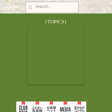
部NORZAN
​（TOPICS）