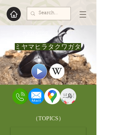
​カタログTOP
ミヤマヒラタクワガタ
​（TOPICS）