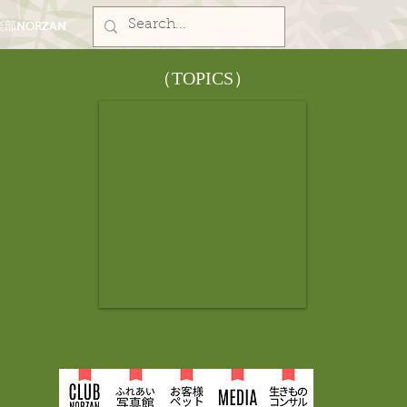
部NORZAN
​（TOPICS）