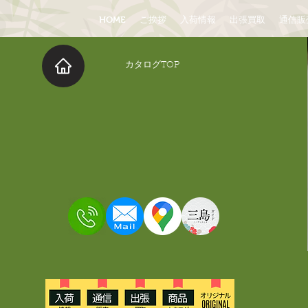
HOME
ご挨拶
入荷情報
出張買取
通信販
​カタログTOP