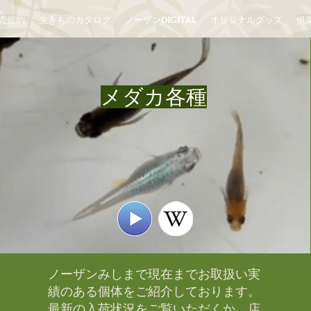
売規約
生きものカタログ
ノーザンDIGITAL
オリジナルグッズ
倶楽
メダカ各種
ノーザンみしまで現在までお取扱い実
績のある個体をご紹介しております。​
最新の入荷状況をご覧いただくか、店